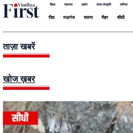
शिक्षा
स्वास्थ्य
उद्योग
कला-संस्कृति
करियर
रीवा
मऊगंज
सतना
मैहर
सीधी
ताज़ा खबरें
खोज ख़बर