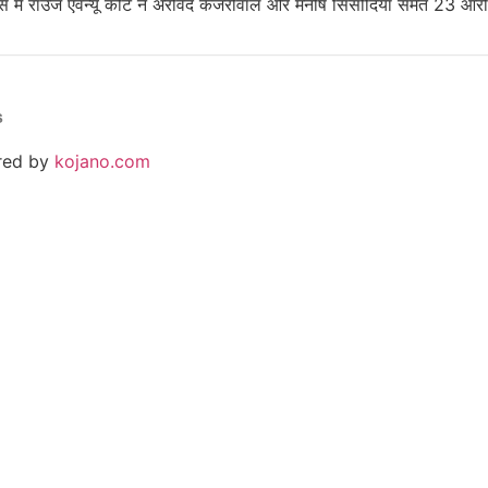
स में राउज एवेन्यू कोर्ट ने अरविंद केजरीवाल और मनीष सिसोदिया समेत 23 आरोप
s
ered by
kojano.com