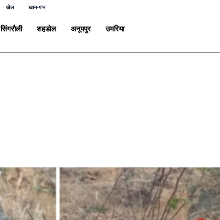
खेल
खान-पान
सिंगरौली
शहडोल
अनूपपुर
उमरिया