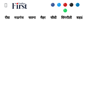
रीवा
मऊगंज
सतना
मैहर
सीधी
सिंगरौली
शहडोल
उमरिया
अ