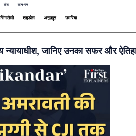
खेल
खान-पान
सिंगरौली
शहडोल
अनूपपुर
उमरिया
ख्य न्यायाधीश, जानिए उनका सफर और ऐति