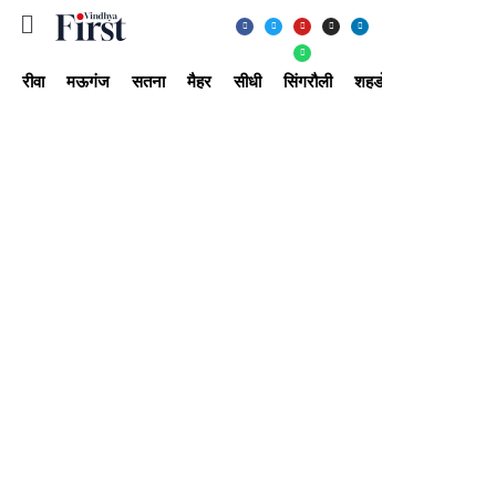
रीवा
मऊगंज
सतना
मैहर
सीधी
सिंगरौली
शहडोल
उमरिया
अ