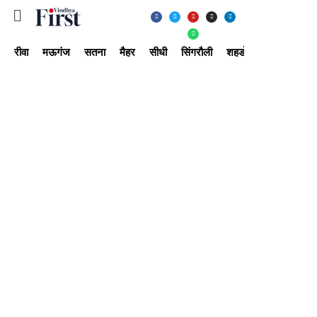
रीवा
मऊगंज
सतना
मैहर
सीधी
सिंगरौली
शहडोल
उमरिया
अ