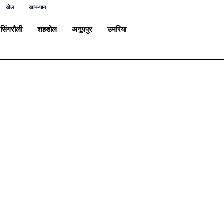
खेल
खान-पान
सिंगरौली
शहडोल
अनूपपुर
उमरिया