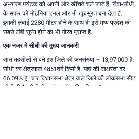
अभ्यारण पर्यटक को अपनी ओर खींचते चले जाते हैं. रीवा-सीधी
के सफर को मोहनिया टनल और भी खूबसूरत बना देता है.
इसकी लंबाई 2280 मीटर होने के साथ ही इसे मध्य प्रदेश की
सबसे लंबी सुरंग होने का भी गौरव प्राप्त है.
एक
नजर में सीधी की
मुख्य
जानकरी
सात तहसीलों से बने इस जिले की जनसंख्या – 13,97,000 है.
सीधी का क्षेत्रफल 4851वर्ग किमी है. यहां की साक्षरता दर
66.09% है. चार विधानसभा क्षेत्र वाले जिले की लोकसभा सीट
सीधी ही है. सीधी रीवा संभाग में शामिल जिला है.
PREVIOUS
NEXT
लाइमस्टोन और सीमेंट फैक्ट्री के लिए मशहूर सतना, जहां देशभर से लोग मां शारदा का आशीर्वाद लेने आते हैं
सड़क और बिजली में भी सबसे पिछड़ा क्यों है विंध्य ?
About Us
Contact Us
Advertise with Us
Terms & Conditi