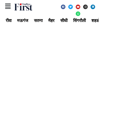
रीवा
मऊगंज
सतना
मैहर
सीधी
सिंगरौली
शहडोल
उमरिया
अ