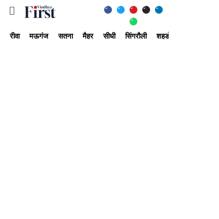
रीवा
मऊगंज
सतना
मैहर
सीधी
सिंगरौली
शहडोल
उमरिया
अ