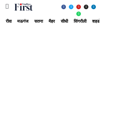
रीवा
मऊगंज
सतना
मैहर
सीधी
सिंगरौली
शहडोल
उमरिया
अ