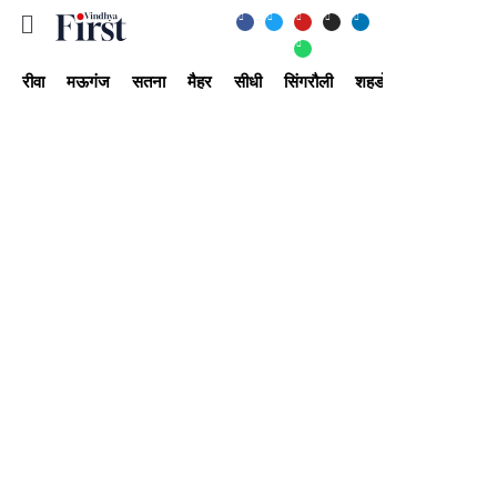
रीवा
मऊगंज
सतना
मैहर
सीधी
सिंगरौली
शहडोल
उमरिया
अ