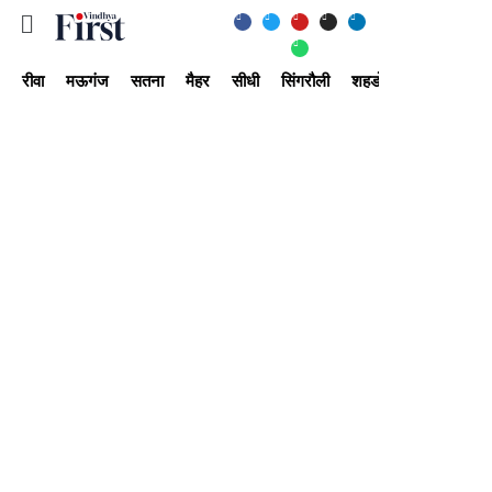
रीवा
मऊगंज
सतना
मैहर
सीधी
सिंगरौली
शहडोल
उमरिया
अ