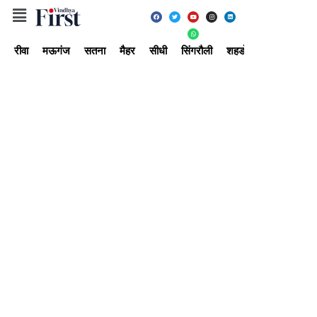
रीवा
मऊगंज
सतना
मैहर
सीधी
सिंगरौली
शहडोल
उमरिया
अ