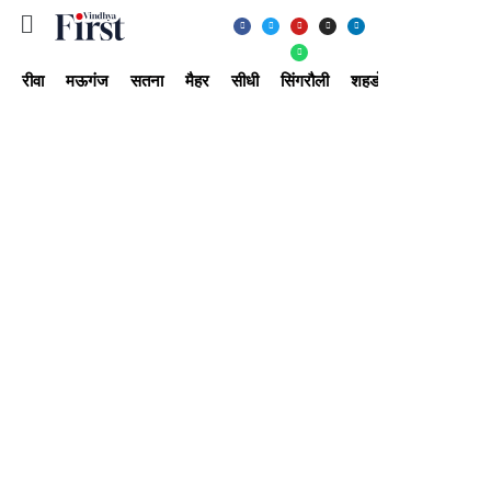
रीवा
मऊगंज
सतना
मैहर
सीधी
सिंगरौली
शहडोल
उमरिया
अ