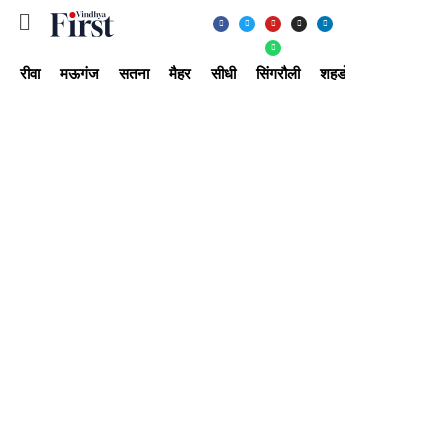
रीवा
मऊगंज
सतना
मैहर
सीधी
सिंगरौली
शहडोल
उमरिया
अ