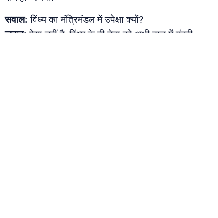
सवाल:
विंध्य का मंत्रिमंडल में उपेक्षा क्यों?
जवाब:
ऐसा नहीं है, विंध्य के ही नेता को अभी हाल में मंत्री
बनाया गया है. हमारे यहां से 3 मंत्री हैं, ये पार्टी का काम है. पार्टी
तय करती है किसे मंत्री बनाना है किसे नहीं.
विधायक श्यामलाल का पूरा इंटरव्यू देखने के लिए वीडियो पर
क्लिक करें
PREVIOUS
NEXT
बीस वर्षों से काबिज़ भाजपा बचा पाएगी गढ़, या मिलेगा वनवास
विधायक श्यामलाल द्विवेदी से त्यौंथर की जनता नाराज़, पार्टी ने भी काटा टिकट
About Us
Contact Us
Advertise with Us
Terms & Cond
Copyright © 2026 Vindhya First | Powered by
kojano.com