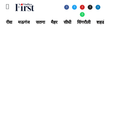
रीवा
मऊगंज
सतना
मैहर
सीधी
सिंगरौली
शहडोल
उमरिया
अ