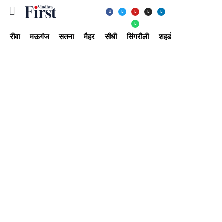
रीवा
मऊगंज
सतना
मैहर
सीधी
सिंगरौली
शहडोल
उमरिया
अ