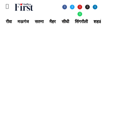
रीवा
मऊगंज
सतना
मैहर
सीधी
सिंगरौली
शहडोल
उमरिया
अ