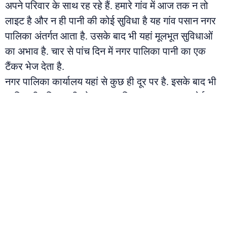
अपने परिवार के साथ रह रहे हैं. हमारे गांव में आज तक न तो
लाइट है और न ही पानी की कोई सुविधा है यह गांव पसान नगर
पालिका अंतर्गत आता है. उसके बाद भी यहां मूलभूत सुविधाओं
का अभाव है. चार से पांच दिन में नगर पालिका पानी का एक
टैंकर भेज देता है.
नगर पालिका कार्यालय यहां से कुछ ही दूर पर है. इसके बाद भी
आदिवासी परिवार की ओर नगर पालिका प्रशासन का कोई
ध्यान नहीं जाता है. पसान नगर पालिका के सीएमओ शशांक
आर्मो का कहना है कि वो लोग जहां रह रहे हैं वह वन क्षेत्र में
आता है यहां लाइट के लिए खंबे लग चुके हैं जल्द ही बिजली की
सप्लाई भी शुरू की जाएगी.
PREVIOUS
NEXT
Indian Navy ने अग्निवीर के पदों पर निकाली भर्ती, आर्मी ट्रेनर से जानिए अग्निवीर बनने के टिप्स!
National Folk Singer मान्या पांडेय बघेली लोकगीतों को देशभर में बना रहीं हैं लोकप्रिय, सुरीली आवाज़ में गाए 500 से ज़्यादा गीत