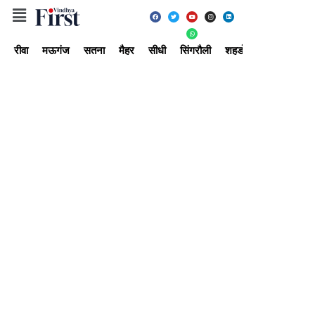
रीवा
मऊगंज
सतना
मैहर
सीधी
सिंगरौली
शहडोल
उमरिया
अ