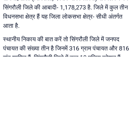
सिंगरौली जिले की आबादी- 1,178,273 है. जिले में कुल तीन
विधनसभा क्षेत्र हैं यह जिला लोकसभा क्षेत्र- सीधी अंतर्गत
आता है.
स्थानीय निकाय की बात करें तो सिंगरौली जिले में जनपद
पंचायत की संख्या तीन है जिनमें 316 ग्राम पंचायत और 816
गांव शामिल हैं. सिंगरौली जिले में कुल 10 पुलिस स्टेशन हैं.
PREVIOUS
NEXT
हर दिन विंध्य क्षेत्र से 47 युवा करते हैं पलायन
उमरिया मध्यप्रदेश का वह जिला जहां के बाघों की दहाड़ पूरा देश सुनने आता है
About Us
Contact Us
Advertise with Us
Terms & Conditi