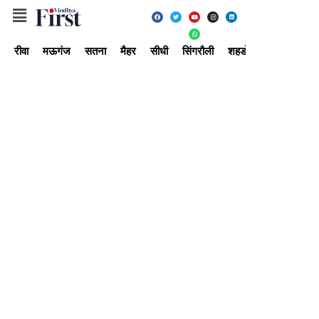
रीवा
मऊगंज
सतना
मैहर
सीधी
सिंगरौली
शहडोल
उमरिया
अ