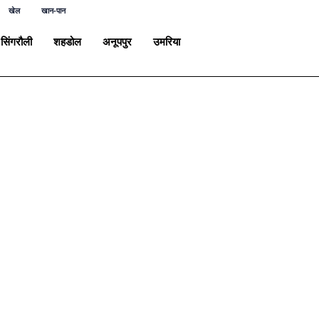
खेल
खान-पान
सिंगरौली
शहडोल
अनूपपुर
उमरिया